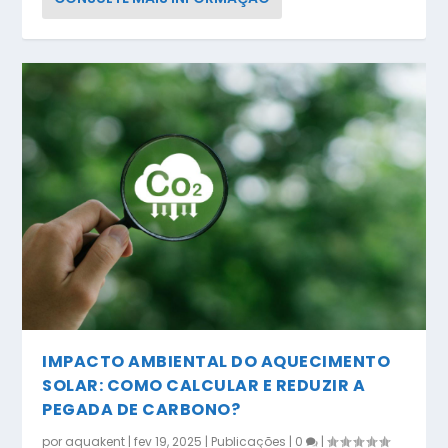
IMPACTO AMBIENTAL DO AQUECIMENTO
SOLAR: COMO CALCULAR E REDUZIR A
PEGADA DE CARBONO?
por
aquakent
|
fev 19, 2025
|
Publicações
|
0
|