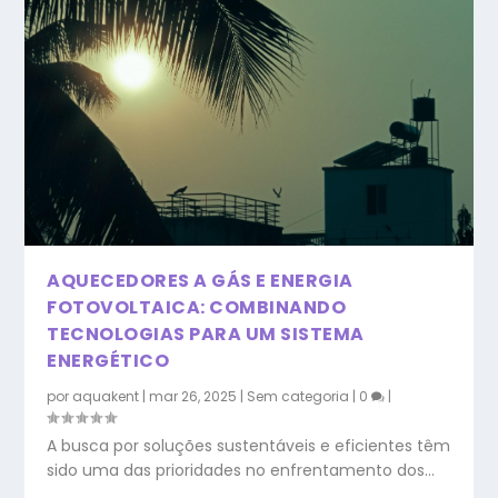
COMO REDUZIR OS CUSTOS COM ENERGIA
DICAS PARA ESCOLHER O AQUECEDOR
EM EDIFÍCIOS CO...
IDEAL PARA PISCINA...
AQUECEDORES A GÁS E ENERGIA
FOTOVOLTAICA: COMBINANDO
TECNOLOGIAS PARA UM SISTEMA
ENERGÉTICO
por
aquakent
|
mar 26, 2025
|
Sem categoria
|
0
|
A busca por soluções sustentáveis e eficientes têm
sido uma das prioridades no enfrentamento dos...