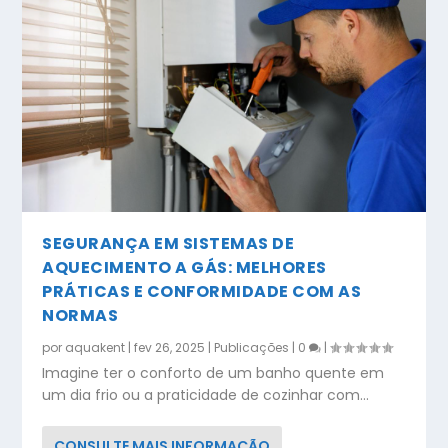
SEGURANÇA EM SISTEMAS DE
AQUECIMENTO A GÁS: MELHORES
PRÁTICAS E CONFORMIDADE COM AS
NORMAS
por
aquakent
|
fev 26, 2025
|
Publicações
|
0
|
Imagine ter o conforto de um banho quente em
um dia frio ou a praticidade de cozinhar com...
CONSULTE MAIS INFORMAÇÃO