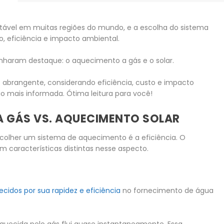
ável em muitas regiões do mundo, e a escolha do sistema
o, eficiência e impacto ambiental.
anharam destaque: o aquecimento a gás e o solar.
e abrangente, considerando eficiência, custo e impacto
o mais informada. Ótima leitura para você!
A GÁS VS. AQUECIMENTO SOLAR
scolher um sistema de aquecimento é a eficiência. O
 características distintas nesse aspecto.
idos por sua rapidez e eficiência
no fornecimento de água
aquecida pelo gás flui quase instantaneamente. Essa