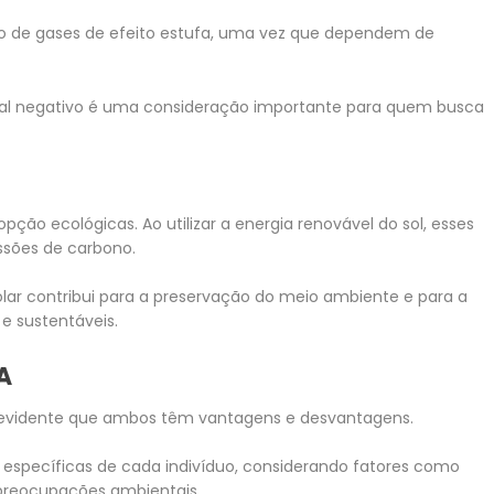
o de gases de efeito estufa, uma vez que dependem de
tal negativo é uma consideração importante para quem busca
pção ecológicas. Ao utilizar a energia renovável do sol, esses
ssões de carbono.
olar contribui para a preservação do meio ambiente e para a
 e sustentáveis.
A
é evidente que ambos têm vantagens e desvantagens.
específicas de cada indivíduo, considerando fatores como
 preocupações ambientais.