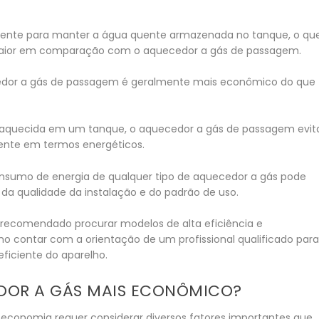
ente para manter a água quente armazenada no tanque, o qu
aior em comparação com o aquecedor a gás de passagem.
edor a gás de passagem é geralmente mais econômico do que
a aquecida em um tanque, o aquecedor a gás de passagem evit
ciente em termos energéticos.
onsumo de energia de qualquer tipo de aquecedor a gás pode
 da qualidade da instalação e do padrão de uso.
 recomendado procurar modelos de alta eficiência e
mo contar com a orientação de um profissional qualificado par
eficiente do aparelho.
DOR A GÁS MAIS ECONÔMICO?
economia requer considerar diversos fatores importantes que